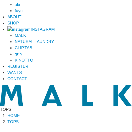
aki
fuyu
ABOUT
SHOP
INSTAGRAM
MALK
NATURAL LAUNDRY
CLIP.TAB
grin
KINOTTO
REGISTER
WANTS
CONTACT
TOPS
HOME
TOPS