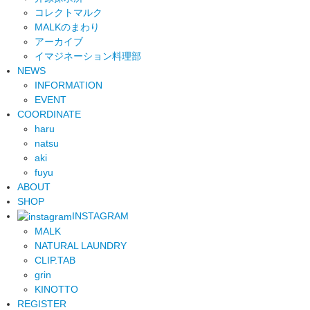
コレクトマルク
MALKのまわり
アーカイブ
イマジネーション料理部
NEWS
INFORMATION
EVENT
COORDINATE
haru
natsu
aki
fuyu
ABOUT
SHOP
INSTAGRAM
MALK
NATURAL LAUNDRY
CLIP.TAB
grin
KINOTTO
REGISTER