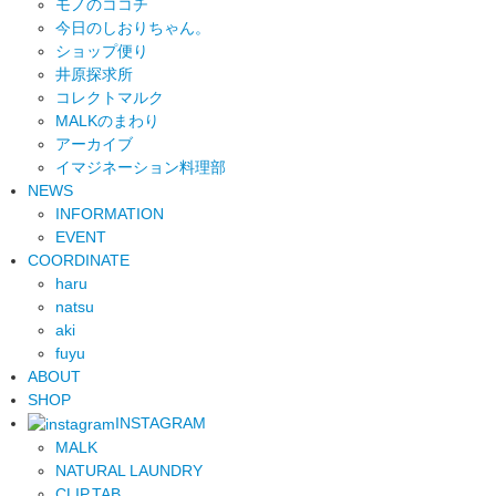
モノのココチ
今日のしおりちゃん。
ショップ便り
井原探求所
コレクトマルク
MALKのまわり
アーカイブ
イマジネーション料理部
NEWS
INFORMATION
EVENT
COORDINATE
haru
natsu
aki
fuyu
ABOUT
SHOP
INSTAGRAM
MALK
NATURAL LAUNDRY
CLIP.TAB