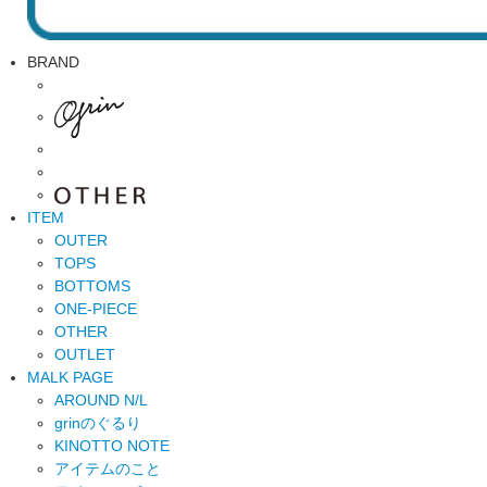
BRAND
ITEM
OUTER
TOPS
BOTTOMS
ONE-PIECE
OTHER
OUTLET
MALK PAGE
AROUND N/L
grinのぐるり
KINOTTO NOTE
アイテムのこと