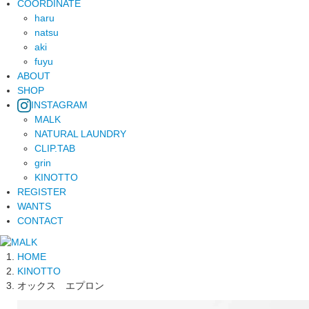
COORDINATE
haru
natsu
aki
fuyu
ABOUT
SHOP
INSTAGRAM
MALK
NATURAL LAUNDRY
CLIP.TAB
grin
KINOTTO
REGISTER
WANTS
CONTACT
HOME
KINOTTO
オックス エプロン