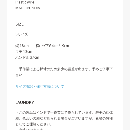
Plastic wire
MADE IN INDIA
SIZE
Sサイズ
縦 18cm 横(上/下)34cm/19cm
マチ 18cm
ハンドル 37cm
・手作業による採寸のため多少の誤差が出ます。予めご了承下
さい。
サイズ表記・採寸方法について
LAUNDRY
・この製品はインドで手作業にて作られています。若干の個体
差、色合いの差など見られる場合がございますが、素材の特性
としてご理解ください。
・水洗いできます。