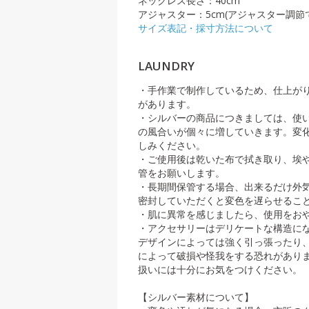
ネックレス長さ：40cm
アジャスター：5cm(アジャスター調節で
サイズ表記・採寸方法について
LAUNDRY
・手作業で制作しているため、仕上が
があります。
・シルバーの商品につきましては、使
の風合いが個々に増していきます。変
しみください。
・ご使用後は乾いた布で拭き取り、埃
管をお願いします。
・長期間保管する場合、出来るだけ外
密封していただくと変色を遅らせるこ
・肌に異常を感じましたら、使用をお
・アクセサリーはデリケートな構造に
デザインによっては強く引っ張ったり
によって破損や怪我をする恐れがあり
扱いには十分にお気をつけください。
【シルバー素材について】