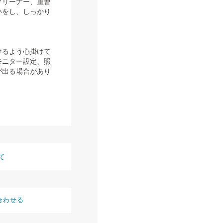
クリーナー、重曹
いをし、しっかり
けるよう心掛けて
モニター設定、照
が出る場合があり
て
合わせる