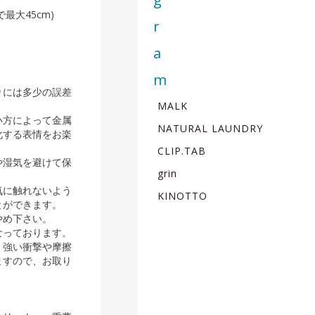
最大45cm)
りには多少の誤差
MALK
い方によって金属
NATURAL LAUNDRY
化する表情をお楽
CLIP.TAB
や湿気を避けて保
grin
気に触れないよう
KINOTTO
とができます。
やめ下さい。
なっております。
、強い衝撃や摩擦
ますので、お取り