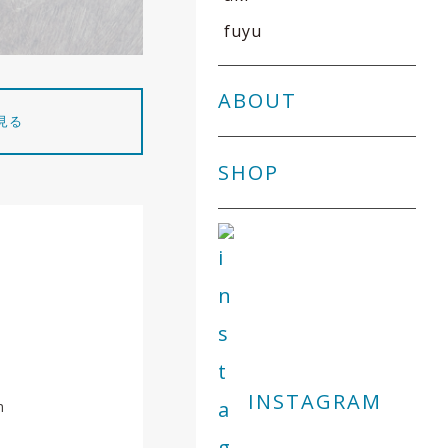
fuyu
ABOUT
見る
SHOP
INSTAGRAM
m