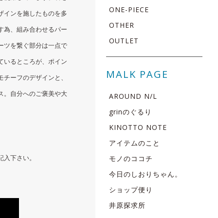
ONE-PIECE
ザインを施したものを多
OTHER
す為、組み合わせるパー
OUTLET
ーツを繋ぐ部分は一点で
ているところが、ポイン
MALK PAGE
モチーフのデザインと、
ス。自分へのご褒美や大
AROUND N/L
grinのぐるり
KINOTTO NOTE
アイテムのこと
記入下さい。
モノのココチ
今日のしおりちゃん。
ショップ便り
井原探求所