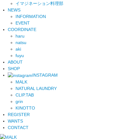
イマジネーション料理部
NEWS
INFORMATION
EVENT
COORDINATE
haru
natsu
aki
fuyu
ABOUT
SHOP
INSTAGRAM
MALK
NATURAL LAUNDRY
CLIP.TAB
grin
KINOTTO
REGISTER
WANTS
CONTACT