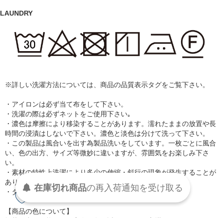
LAUNDRY
※詳しい洗濯方法については、商品の品質表示タグをご覧下さい。
・アイロンは必ず当て布をして下さい。
・洗濯の際は必ずネットをご使用下さい｡
・濃色は摩擦により移染することがあります。濡れたままの放置や長
時間の浸漬はしないで下さい。濃色と淡色は分けて洗って下さい。
・この製品は風合いを出す為製品洗いをしています。一枚ごとに風合
い、色の出方、サイズ等微妙に違いますが、雰囲気をお楽しみ下さ
い。
・素材の特性上洗濯により多少の伸縮・斜行の現象が発生することが
ありますのでお洗濯後は形を整えてから干して下さい。
在庫切れ商品
の
再入荷
通知を
受け取る
・タンブラー乾燥はお避け下さい。
【商品の色について】