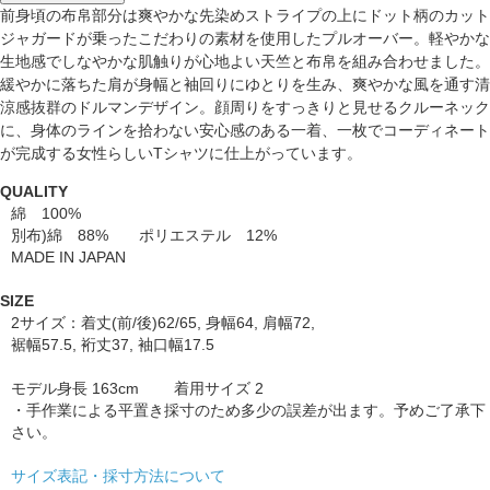
前身頃の布帛部分は爽やかな先染めストライプの上にドット柄のカット
ジャガードが乗ったこだわりの素材を使用したプルオーバー。軽やかな
生地感でしなやかな肌触りが心地よい天竺と布帛を組み合わせました。
緩やかに落ちた肩が身幅と袖回りにゆとりを生み、爽やかな風を通す清
涼感抜群のドルマンデザイン。顔周りをすっきりと見せるクルーネック
に、身体のラインを拾わない安心感のある一着、一枚でコーディネート
が完成する女性らしいTシャツに仕上がっています。
QUALITY
綿 100%
別布)綿 88% ポリエステル 12%
MADE IN JAPAN
SIZE
2サイズ：着丈(前/後)62/65, 身幅64, 肩幅72,
裾幅57.5, 裄丈37, 袖口幅17.5
モデル身長 163cm 着用サイズ 2
・手作業による平置き採寸のため多少の誤差が出ます。予めご了承下
さい。
サイズ表記・採寸方法について