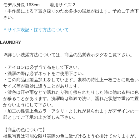
モデル身長 163cm 着用サイズ 2
・手作業による平置き採寸のため多少の誤差が出ます。予めご了承下
さい。
＊サイズ表記・採寸方法について
LAUNDRY
※詳しい洗濯方法については、商品の品質表示タグをご覧下さい。
・アイロンは必ず当て布をして下さい。
・洗濯の際は必ずネットをご使用下さい｡
・この商品は製品加工をしています。素材の特性上一枚ごとに風合い
サイズ等が微妙に違うことがあります。
・濃色は汗や雨などで濡れたり強く擦られたりした時に他の衣料に色
が移ることがあります。洗濯時は単独で洗い、濡れた状態で重ねて置
かないようにして下さい。
・加工の性質上色ムラ・アタリ・よじれが見られますがデザインの一
部としてご了承の上お楽しみ下さい。
【商品の色について】
掲載写真は可能な限り実際の色に近づけるよう心掛けておりますが、