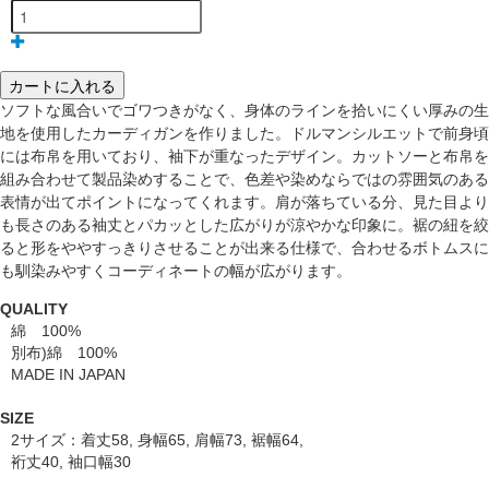
カートに入れる
ソフトな風合いでゴワつきがなく、身体のラインを拾いにくい厚みの生
地を使用したカーディガンを作りました。ドルマンシルエットで前身頃
には布帛を用いており、袖下が重なったデザイン。カットソーと布帛を
組み合わせて製品染めすることで、色差や染めならではの雰囲気のある
表情が出てポイントになってくれます。肩が落ちている分、見た目より
も長さのある袖丈とパカッとした広がりが涼やかな印象に。裾の紐を絞
ると形をややすっきりさせることが出来る仕様で、合わせるボトムスに
も馴染みやすくコーディネートの幅が広がります。
QUALITY
綿 100%
別布)綿 100%
MADE IN JAPAN
SIZE
2サイズ：着丈58, 身幅65, 肩幅73, 裾幅64,
裄丈40, 袖口幅30