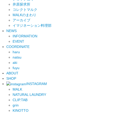
井原探求所
コレクトマルク
MALKのまわり
アーカイブ
イマジネーション料理部
NEWS
INFORMATION
EVENT
COORDINATE
haru
natsu
aki
fuyu
ABOUT
SHOP
INSTAGRAM
MALK
NATURAL LAUNDRY
CLIP.TAB
grin
KINOTTO