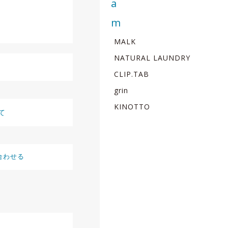
MALK
NATURAL LAUNDRY
CLIP.TAB
grin
KINOTTO
て
合わせる