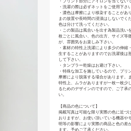
・プリント部分にアイロンを当てない
・洗濯の際は必ずネットをご使用下さい
・濃色は摩擦により移染することがあ
まの放置や長時間の浸漬はしないでく
色は分けて洗ってください。
・この製品は風合いを出す為製品洗い
枚ごとに風合い、色の出方、サイズ等
が、雰囲気をお楽しみ下さい。
・素材の特性上洗濯により多少の伸縮
生することがありますのでお洗濯後は
して下さい。
・タンブラー乾燥はお避け下さい。
・特殊な加工を施しているので、プリ
摩擦により脱落する場合があります。
特性上、ムラがありますが一枚一枚少
るためのデザインのですので、ご了承
い。
【商品の色について】
掲載写真は可能な限り実際の色に近づ
おりますが、お使い頂いている機器や
明等の影響により実際の商品と色の差
ます。予めご了承ください。