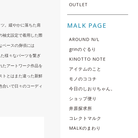
OUTLET
MALK PAGE
ャツ。緩やかに落ちた肩
の袖丈設定で着用した際
AROUND N/L
なベースの身頃には
grinのぐるり
られた様々なパーツを繋ぎ
KINOTTO NOTE
れたアートワーク作品を
アイテムのこと
ストとはまた違った新鮮
モノのココチ
色合いで日々のコーディ
今日のしおりちゃん。
ショップ便り
井原探求所
コレクトマルク
MALKのまわり