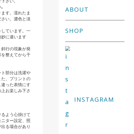
で下さい。
｡
ABOUT
ります。濡れたま
ださい。濃色と淡
SHOP
をしています。一
微妙に違います
・斜行の現象が発
形を整えてから干
ント部分は洗濯や
また、プリントの
し違った表情にす
の上お楽しみ下さ
INSTAGRAM
けるよう心掛けて
モニター設定、照
が出る場合があり