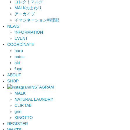
コレクトマルク
MALKのまわり
アーカイブ
イマジネーション料理部
NEWS
INFORMATION
EVENT
COORDINATE
haru
natsu
aki
fuyu
ABOUT
SHOP
INSTAGRAM
MALK
NATURAL LAUNDRY
CLIP.TAB
grin
KINOTTO
REGISTER
WANTS