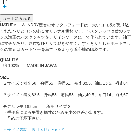
カートに入れる
NATURAL LAUNDRY定番のオックスフォードは、太いヨコ糸が織り込
まれたハリとコシのあるオリジナル素材です。バスクシャツは昔のフラ
ンス海軍のバスクシャツをデザインソースにして作られています。袖下
にマチがあり、適度なゆとりで動きやすく、すっきりとしたボートネッ
クの首元はカットソーを着ているような着心地の印象です。
QUALITY
綿 100% MADE IN JAPAN
SIZE
２サイズ：着丈60、身幅55、肩幅51、袖丈38.5、袖口13.5、裄丈64
３サイズ：着丈62.5、身幅58、肩幅53、袖丈40.5、袖口14、裄丈67
モデル身長 163cm 着用サイズ 2
・手作業による平置き採寸のため多少の誤差が出ます。
予めご了承下さい。
＊サイズ表記・採寸方法について