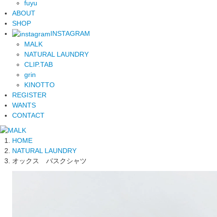
fuyu
ABOUT
SHOP
INSTAGRAM
MALK
NATURAL LAUNDRY
CLIP.TAB
grin
KINOTTO
REGISTER
WANTS
CONTACT
HOME
NATURAL LAUNDRY
オックス バスクシャツ