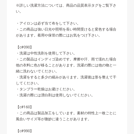
※詳しい洗濯方法については、商品の品質表示タグをご覧下さ
い。
・アイロンは必ず当て布をして下さい。
・この商品は強い日光や照明を長い時間受けると変色する場合
があります。着用や保管の際にはお気をつけ下さい。
【c#090】
・洗濯は中性洗剤を使用して下さい。
・この製品はインディゴ染めです。摩擦や汗、雨で濡れた場合
他の衣料に色が移ることがあります。洗濯の際には他の物と一
緒に洗わないでください。
・洗濯をすると多少の縮みがあります。洗濯後は形を整えて干
してください。
・タンブラー乾燥はお避けください。
・洗濯の際には漂白剤は使用しないでください。
【c#160】
・この商品は製品加工をしています。素材の特性上一枚ごとに
風合いサイズ等が微妙に違うことがあります。
【c#990】