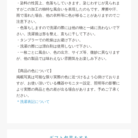
・染料の性質上、色落ちしていきます。染じわすじが見られま
すがこの加工の独特な風合いを表現したのもです。摩擦や汗、
雨で濡れた場合、他の衣料等に色が移ることがありますのでご
注意下さい。
・色落ちしますので洗濯の際には他の物と一緒に洗わないで下
さい。洗濯後は形を整え、直ちに干して下さい。
・タンブラーでの乾燥はお避け下さい。
・洗濯の際には漂白剤は使用しないで下さい。
・一枚ごとに風合い、色の出方、サイズ等、微妙に異なります
が、他の製品では味わえない雰囲気をお楽しみ下さい。
【商品の色について】
掲載写真は可能な限り実際の色に近づけるよう心掛けておりま
すが、お使い頂いている機器やモニター設定、照明等の影響に
より実際の商品と色の差が出る場合があります。予めご了承く
ださい。
＊洗濯表記について
ギフト包装をする