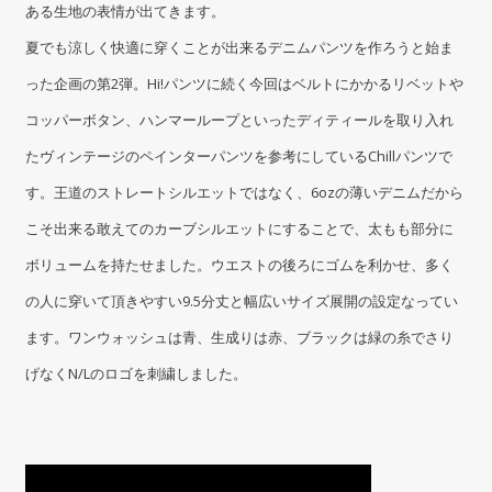
ある生地の表情が出てきます。
夏でも涼しく快適に穿くことが出来るデニムパンツを作ろうと始ま
った企画の第2弾。Hi!パンツに続く今回はベルトにかかるリベットや
コッパーボタン、ハンマーループといったディティールを取り入れ
たヴィンテージのペインターパンツを参考にしているChillパンツで
す。王道のストレートシルエットではなく、6ozの薄いデニムだから
こそ出来る敢えてのカーブシルエットにすることで、太もも部分に
ボリュームを持たせました。ウエストの後ろにゴムを利かせ、多く
の人に穿いて頂きやすい9.5分丈と幅広いサイズ展開の設定なってい
ます。ワンウォッシュは青、生成りは赤、ブラックは緑の糸でさり
げなくN/Lのロゴを刺繍しました。