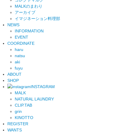
MALKのまわり
アーカイブ
イマジネーション料理部
NEWS
INFORMATION
EVENT
COORDINATE
haru
natsu
aki
fuyu
ABOUT
SHOP
INSTAGRAM
MALK
NATURAL LAUNDRY
CLIP.TAB
grin
KINOTTO
REGISTER
WANTS