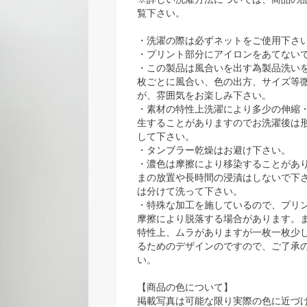
覧下さい。
・洗濯の際は必ずネットをご使用下さい
・プリント部分にアイロンをあてない
・この製品は風合いを出す為製品洗い
枚ごとに風合い、色の出方、サイズ等
が、雰囲気をお楽しみ下さい。
・素材の特性上洗濯により多少の伸縮
生することがありますのでお洗濯後は
して下さい。
・タンブラー乾燥はお避け下さい。
・濃色は摩擦により移染することがあ
まの放置や長時間の浸漬はしないで下
は分けて洗って下さい。
・特殊な加工を施しているので、プリ
摩擦により脱落する場合があります。
特性上、ムラがありますが一枚一枚少
るためのデザインのですので、ご了承
い。
【商品の色について】
掲載写真は可能な限り実際の色に近づ