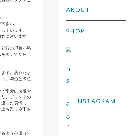
ABOUT
｡
で下さい。
をしています。一
SHOP
微妙に違います
・斜行の現象が発
形を整えてから干
ります。濡れたま
さい。濃色と淡色
ント部分は洗濯や
また、プリントの
INSTAGRAM
し違った表情にす
の上お楽しみ下さ
けるよう心掛けて