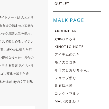
OUTLET
ホワイトノート)さんとオリ
MALK PAGE
である目の詰まった丈夫な
AROUND N/L
シック度詰天竺を使用。
grinのぐるり
クスで楽しめるサイジン
KINOTTO NOTE
な一着。緩やかに落ちた肩
アイテムのこと
い絶妙なゆったり具合の
モノのココチ
と見える要素でメリハリ
今日のしおりちゃん。
うロゴに変化を加えた造
ショップ便り
れた＆whityの文字を配
井原探求所
コレクトマルク
MALKのまわり