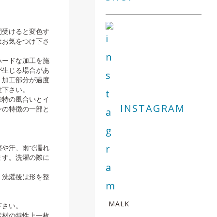
。
間受けると変色す
はお気をつけ下さ
ハードな加工を施
が生じる場合があ
、加工部分が過度
意下さい。
独特の風合いとイ
INSTAGRAM
ンの特徴の一部と
擦や汗、雨で濡れ
ます。洗濯の際に
。洗濯後は形を整
MALK
下さい。
素材の特性上一枚