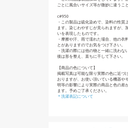
ごとに風合いサイズ等が微妙に違うこ
c#950
・この製品は硫化染めで、染料の性質
ます。染じわやすじが見られますが、
いを表現したものです。
・摩擦や汗、雨で濡れた場合、他の衣
とがありますのでお気をつけ下さい。
・洗濯の際には他の物と一緒に洗わな
後は形を整え、直ちに干して下さい。
【商品の色について】
掲載写真は可能な限り実際の色に近づ
おりますが、お使い頂いている機器や
明等の影響により実際の商品と色の差
ます。予めご了承ください。
＊洗濯表記について