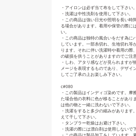
・アイロンは必ず当て布をして下さい
・洗濯は中性洗剤を使用して下さい。
・この商品は強い日光や照明を長い時
る場合があります。着用や保管の際に
い。
・この商品は独特の風合いをだす為に
しています。一部糸切れ、生地切れ等
ります。それに伴い洗濯時や着用の際
の破損を供うことがありますのでご注
・しわ、アタリ感などが見られますが
メージを表現するものであり、デザイ
してご了承の上お楽しみ下さい。
c#080
・この製品はインディゴ染めです。摩
た場合他の衣料に色が移ることがあり
は他の物と一緒に洗わないで下さい。
・洗濯をすると多少の縮みがあります
えて干して下さい。
・タンブラー乾燥はお避け下さい。
・洗濯の際には漂白剤は使用しないで
・この商品は製品加工をしています。