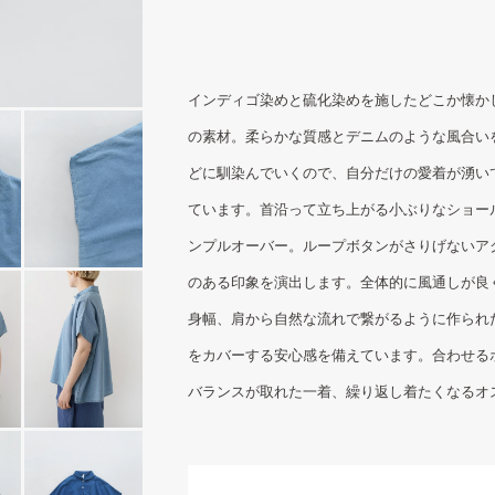
インディゴ染めと硫化染めを施したどこか懐か
の素材。柔らかな質感とデニムのような風合い
どに馴染んでいくので、自分だけの愛着が湧い
ています。首沿って立ち上がる小ぶりなショー
ンプルオーバー。ループボタンがさりげないア
のある印象を演出します。全体的に風通しが良
身幅、肩から自然な流れで繋がるように作られ
をカバーする安心感を備えています。合わせる
バランスが取れた一着、繰り返し着たくなるオ