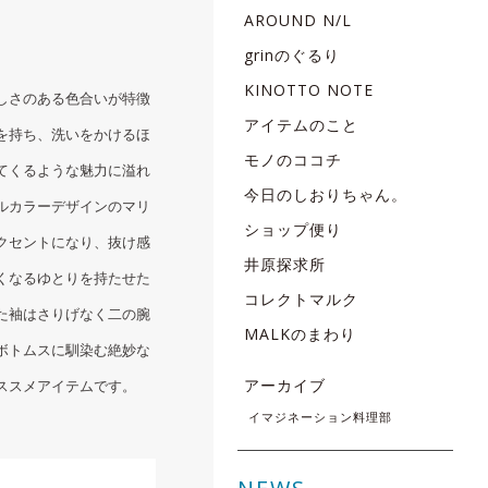
AROUND N/L
grinのぐるり
KINOTTO NOTE
しさのある色合いが特徴
アイテムのこと
を持ち、洗いをかけるほ
モノのココチ
てくるような魅力に溢れ
今日のしおりちゃん。
ルカラーデザインのマリ
ショップ便り
クセントになり、抜け感
井原探求所
くなるゆとりを持たせた
コレクトマルク
た袖はさりげなく二の腕
MALKのまわり
ボトムスに馴染む絶妙な
アーカイブ
ススメアイテムです。
イマジネーション料理部