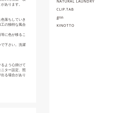
NATURAL LAUNDRY
とがあります。
CLIP.TAB
grin
上色落ちしていき
加工の独特な風合
KINOTTO
料等に色が移るこ
いで下さい。洗濯
けるよう心掛けて
モニター設定、照
が出る場合があり