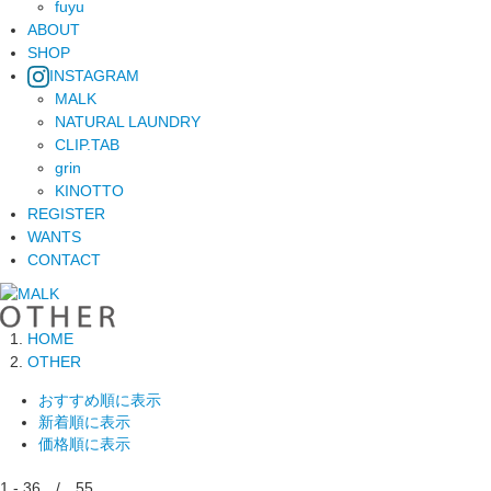
fuyu
ABOUT
SHOP
INSTAGRAM
MALK
NATURAL LAUNDRY
CLIP.TAB
grin
KINOTTO
REGISTER
WANTS
CONTACT
HOME
OTHER
おすすめ順に表示
新着順に表示
価格順に表示
1 - 36 / 55